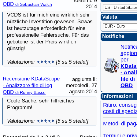
settembre
OBD
di Sebastian Walch
2014
VCDS ist für mich eine wirklich sehr
Valuta
nützliche Investition gewesen. Sowas
ist heutzutage erforderlich für eine
professionelle Fehlersuche. Für das
Notifiche
gebotene ist der Preis wirklich
Notifi
günstig!
aggior
per
Valutazione:
[5 su 5 stelle!]
KData
- Anal
Recensione KDataScope
file di
aggiunta il:
OBD
- Analizzare file di log
mercoledì, 27
agosto 2014
OBD
di Ronny Basse
Informazioni
Coole Sache, sehr hilfreiches
Ritiro, conse
Programm!
costi di spedi
Valutazione:
[5 su 5 stelle!]
Metodi di pa
Termini e pri