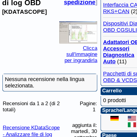
di log OBD
spedizione
]
Interfaccia 
RKS+CAN
(2
[KDATASCOPE]
Dispositivi Di
OBD CGSULI
Adattatori O
Clicca
Accessori
sull'immagine
Diagnostica
per ingrandirla
Auto
(11)
Pacchetti di 
Nessuna recensione nella lingua
OBD & VCDS
selezionata.
Carrello
0 prodotti
Recensioni da 1 a 2 (di 2
Pagine:
totali)
1
Sprache/Lang
aggiunta il:
Recensione KDataScope
martedì, 30
- Analizzare file di log
Paese