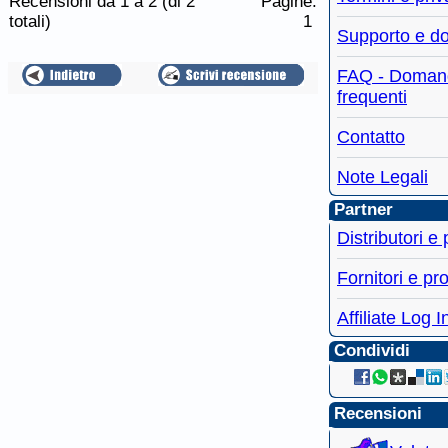
Recensioni da 1 a 2 (di 2
Pagine:
totali)
1
Supporto e d
FAQ - Doman
frequenti
Contatto
Note Legali
Partner
Distributori e
Fornitori e pro
Affiliate Log I
Condividi
Recensioni