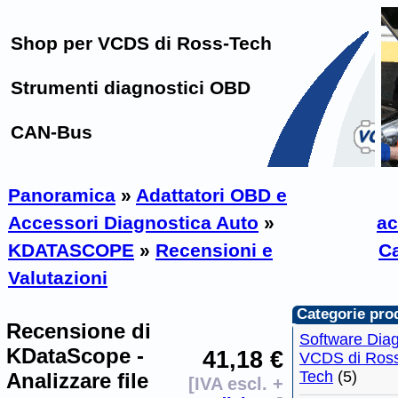
Shop per VCDS di Ross-Tech
Strumenti diagnostici OBD
CAN-Bus
Panoramica
»
Adattatori OBD e
Accessori Diagnostica Auto
»
ac
KDATASCOPE
»
Recensioni e
Ca
Valutazioni
Categorie prod
Recensione di
Software Diag
KDataScope -
41,18 €
VCDS di Ros
Tech
(5)
Analizzare file
[IVA escl. +