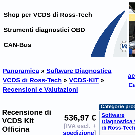
Shop per VCDS di Ross-Tech
Strumenti diagnostici OBD
CAN-Bus
Panoramica
»
Software Diagnostica
ac
VCDS di Ross-Tech
»
VCDS-KIT
»
Ca
Recensioni e Valutazioni
Categorie prod
Recensione di
Software
536,97 €
VCDS Kit
Diagnostica
[IVA escl. +
di Ross-Tec
Officina
spedizione
]