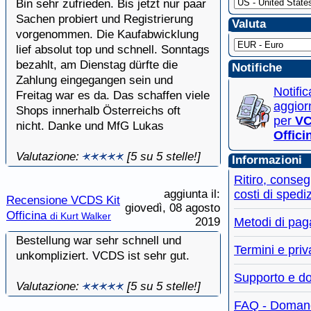
Bin sehr zufrieden. Bis jetzt nur paar
Sachen probiert und Registrierung
Valuta
vorgenommen. Die Kaufabwicklung
lief absolut top und schnell. Sonntags
bezahlt, am Dienstag dürfte die
Notifiche
Zahlung eingegangen sein und
Notifi
Freitag war es da. Das schaffen viele
aggior
Shops innerhalb Österreichs oft
per
VC
nicht. Danke und MfG Lukas
Offici
Valutazione:
[5 su 5 stelle!]
Informazioni
Ritiro, conse
aggiunta il:
costi di spedi
Recensione VCDS Kit
giovedì, 08 agosto
Officina
di Kurt Walker
2019
Metodi di pa
Bestellung war sehr schnell und
Termini e pri
unkompliziert. VCDS ist sehr gut.
Supporto e d
Valutazione:
[5 su 5 stelle!]
FAQ - Doman