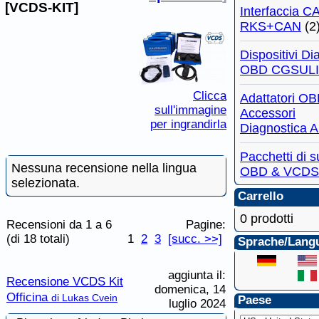
[VCDS-KIT]
Interfaccia 
RKS+CAN
(2
Dispositivi Di
OBD CGSULI
Clicca
Adattatori OB
sull'immagine
Accessori
per ingrandirla
Diagnostica A
Pacchetti di 
Nessuna recensione nella lingua
OBD & VCDS
selezionata.
Carrello
0 prodotti
Recensioni da 1 a 6
Pagine:
(di 18 totali)
1
2
3
[succ. >>]
Sprache/Lang
aggiunta il:
Recensione VCDS Kit
domenica, 14
Officina
di Lukas Cvein
Paese
luglio 2024