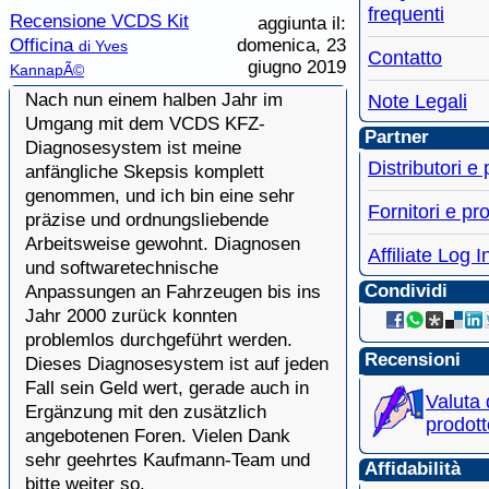
frequenti
Recensione VCDS Kit
aggiunta il:
Officina
domenica, 23
di Yves
Contatto
giugno 2019
KannapÃ©
Nach nun einem halben Jahr im
Note Legali
Umgang mit dem VCDS KFZ-
Partner
Diagnosesystem ist meine
Distributori e
anfängliche Skepsis komplett
genommen, und ich bin eine sehr
Fornitori e pro
präzise und ordnungsliebende
Arbeitsweise gewohnt. Diagnosen
Affiliate Log I
und softwaretechnische
Condividi
Anpassungen an Fahrzeugen bis ins
Jahr 2000 zurück konnten
problemlos durchgeführt werden.
Recensioni
Dieses Diagnosesystem ist auf jeden
Fall sein Geld wert, gerade auch in
Valuta
Ergänzung mit den zusätzlich
prodott
angebotenen Foren. Vielen Dank
sehr geehrtes Kaufmann-Team und
Affidabilità
bitte weiter so.