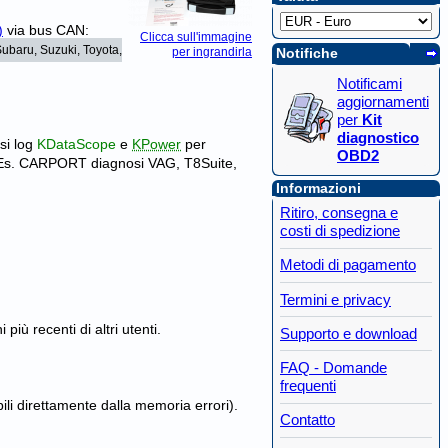
)
via bus CAN:
Clicca sull'immagine
Subaru, Suzuki, Toyota,
Notifiche
per ingrandirla
Notificami
aggiornamenti
per
Kit
diagnostico
si log
KDataScope
e
KPower
per
OBD2
 Es. CARPORT diagnosi VAG, T8Suite,
Informazioni
Ritiro, consegna e
costi di spedizione
Metodi di pagamento
Termini e privacy
ù recenti di altri utenti.
Supporto e download
FAQ - Domande
frequenti
ili direttamente dalla memoria errori).
Contatto