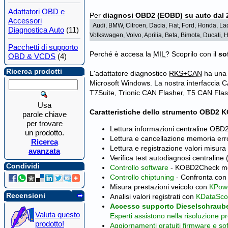
Adattatori OBD e
Per
diagnosi OBD2 (EOBD) su auto dal 
Accessori
Audi, BMW, Citroen, Dacia, Fiat, Ford, Honda, La
Diagnostica Auto
(11)
Volkswagen, Volvo, Aprilia, Beta, Bimota, Ducati
Pacchetti di supporto
Perché è accesa la
MIL
? Scoprilo con il
so
OBD & VCDS
(4)
Ricerca prodotti
L'adattatore diagnostico
RKS+CAN
ha un
Microsoft Windows. La nostra interfaccia 
T7Suite, Trionic CAN Flasher, T5 CAN Flashe
Usa
Caratteristiche dello strumento OBD2
parole chiave
per trovare
Lettura informazioni centraline OBD
un prodotto.
Lettura e cancellazione memoria err
Ricerca
Lettura e registrazione valori misur
avanzata
Verifica test autodiagnosi centraline
Condividi
Controllo software
- KOBD2Check mostr
Controllo chiptuning
- Confronta con 
Misura prestazioni veicolo con
KPow
Recensioni
Analisi valori registrati con
KDataSc
Accesso supporto Dieselschraub
Valuta questo
Esperti assistono nella risoluzione p
prodotto!
Aggiornamenti gratuiti firmware e so