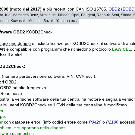
2008 (moto dal 2017)
e più recenti con CAN ISO 15765.
OBD2 (EOBD
da, Kia, Mercedes Benz, Mitsubishi, Nissan, Opel, Peugeot, Renault, Seat, Skoda, 
, Honda, Kawasaki, Mondial, Suzuki, Yamaha ecc.
ftware OBD2
KOBD2Check!
a
funzione dongle
e include licenze per KOBD2Check, il software di anali
CAN è compatibile con programmi che richiedono protocollo
LAWICEL
.
r II e altri.
 KOBD2Check:
2 (numero parte/versione software, VIN, CVN ecc.).
ori OBD2.
a OBD2 ad alta frequenza.
 (Readiness).
a la versione software della tua centralina motore e segnala versioni pi
altri utenti KOBD2Check se il CVN della tua centralina è modificato.
er
.
ope
.
er
con database errori (info codici errore come
P0420
o
P2100
accessib
roblemi e supportano nella diagnosi.
ftware diagnostico.