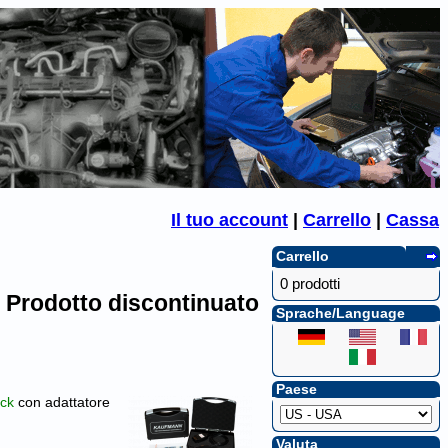
Il tuo account
|
Carrello
|
Cassa
Carrello
0 prodotti
Prodotto discontinuato
Sprache/Language
Paese
ck
con adattatore
Valuta