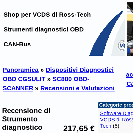
Shop per VCDS di Ross-Tech
Strumenti diagnostici OBD
CAN-Bus
Panoramica
»
Dispositivi Diagnostici
ac
OBD CGSULIT
»
SC880 OBD-
Ca
SCANNER
»
Recensioni e Valutazioni
Categorie prod
Recensione di
Software Diag
Strumento
VCDS di Ros
Tech
(5)
diagnostico
217,65 €