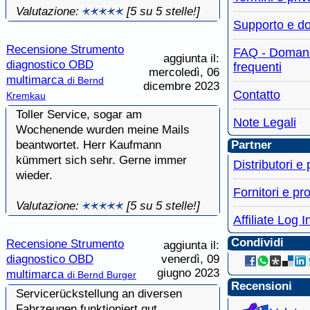
Valutazione:
[5 su 5 stelle!]
Supporto e d
Recensione Strumento
FAQ - Doman
aggiunta il:
diagnostico OBD
frequenti
mercoledì, 06
multimarca
di Bernd
dicembre 2023
Contatto
Kremkau
Toller Service, sogar am
Note Legali
Wochenende wurden meine Mails
beantwortet. Herr Kaufmann
Partner
kümmert sich sehr. Gerne immer
Distributori e
wieder.
Fornitori e pro
Valutazione:
[5 su 5 stelle!]
Affiliate Log I
Condividi
Recensione Strumento
aggiunta il:
diagnostico OBD
venerdì, 09
giugno 2023
multimarca
di Bernd Burger
Recensioni
Servicerückstellung an diversen
Fahrzeugen funktioniert gut