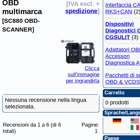
OBD
[IVA escl. +
Interfaccia 
multimarca
spedizione
]
RKS+CAN
(2
[SC880 OBD-
Dispositivi
SCANNER]
Diagnostici
CGSULIT
(3)
Adattatori OB
Accessori
Diagnostica A
Clicca
sull'immagine
Pacchetti di 
per ingrandirla
OBD & VCDS
Carrello
Nessuna recensione nella lingua
0 prodotti
selezionata.
Sprache/Lang
Recensioni da 1 a 6 (di 6
Pagine:
totali)
1
Paese