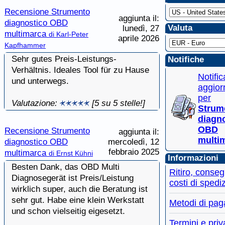
Recensione Strumento
aggiunta il:
diagnostico OBD
Valuta
lunedì, 27
multimarca
di Karl-Peter
aprile 2026
Kapfhammer
Sehr gutes Preis-Leistungs-
Notifiche
Verhältnis. Ideales Tool für zu Hause
Notifi
und unterwegs.
aggior
per
Valutazione:
[5 su 5 stelle!]
Strum
diagn
OBD
Recensione Strumento
aggiunta il:
multi
diagnostico OBD
mercoledì, 12
febbraio 2025
multimarca
di Ernst Kühni
Informazioni
Besten Dank, das OBD Multi
Ritiro, conse
Diagnosegerät ist Preis/Leistung
costi di spedi
wirklich super, auch die Beratung ist
sehr gut. Habe eine klein Werkstatt
Metodi di pa
und schon vielseitig eigesetzt.
Termini e pri