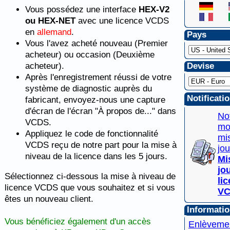
Vous possédez une interface
HEX-V2
ou HEX-NET
avec une licence VCDS
en
allemand
.
Pays
Vous l'avez acheté nouveau (Premier
acheteur) ou occasion (Deuxième
Devise
acheteur).
Après l'enregistrement réussi de votre
système de diagnostic auprès du
Notificati
fabricant, envoyez-nous une capture
d'écran de l'écran "À propos de..." dans
Not
VCDS.
mo
Appliquez le code de fonctionnalité
mi
VCDS reçu de notre part pour la mise à
jou
niveau de la licence dans les 5 jours.
Mi
jo
Sélectionnez ci-dessous la mise à niveau de
li
licence VCDS que vous souhaitez et si vous
V
êtes un nouveau client.
Informati
Vous bénéficiez également d'un accès
Enlèveme