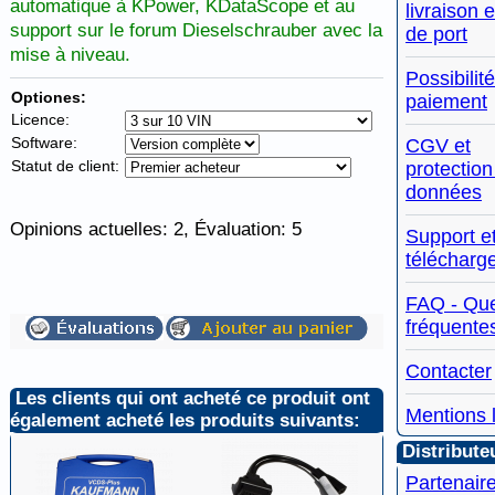
automatique à KPower, KDataScope et au
livraison e
support sur le forum Dieselschrauber avec la
de port
mise à niveau.
Possibilit
Optiones:
paiement
Licence:
Software:
CGV et
Statut de client:
protection
données
Opinions actuelles:
2
, Évaluation:
5
Support e
télécharg
FAQ - Que
fréquente
Contacter
Les clients qui ont acheté ce produit ont
Mentions 
également acheté les produits suivants:
Distribute
Partenair