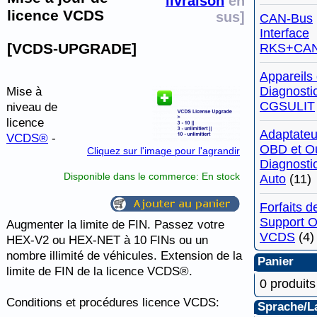
livraison
en
licence VCDS
sus]
CAN-Bus
Interface
[VCDS-UPGRADE]
RKS+CA
Appareils
Diagnost
Mise à
CGSULIT
niveau de
licence
Adaptateu
VCDS®
-
OBD et Ou
Cliquez sur l'image pour l'agrandir
Diagnosti
Disponible dans le commerce: En stock
Auto
(11)
Forfaits d
Support 
Augmenter la limite de FIN. Passez votre
VCDS
(4)
HEX-V2 ou HEX-NET à 10 FINs ou un
nombre illimité de véhicules. Extension de la
Panier
limite de FIN de la licence VCDS®.
0 produits
Conditions et procédures licence VCDS:
Sprache/L