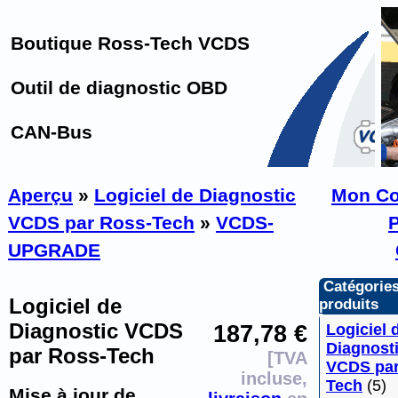
Boutique Ross-Tech VCDS
Outil de diagnostic OBD
CAN-Bus
Aperçu
»
Logiciel de Diagnostic
Mon C
VCDS par Ross-Tech
»
VCDS-
P
UPGRADE
Catégories
Logiciel de
produits
Diagnostic VCDS
187,78 €
Logiciel 
Diagnost
par Ross-Tech
[TVA
VCDS par
incluse,
Tech
(5)
Mise à jour de