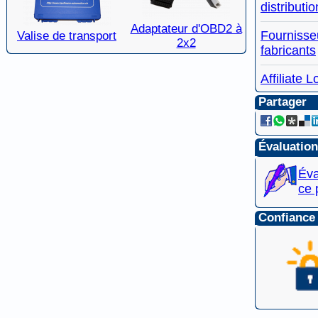
distributio
Adaptateur d'OBD2 à
Fournisse
Valise de transport
2x2
fabricants
Affiliate L
Partager
Évaluatio
Éva
ce 
Confiance